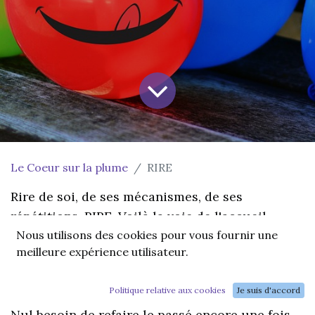
Le Coeur sur la plume
RIRE
Rire de soi, de ses mécanismes, de ses
répétitions. RIRE. Voilà la voie de l'accueil
Nous utilisons des cookies pour vous fournir une
véritable, la libération absolue. RIRE est un
meilleure expérience utilisateur.
accomplissement. Car la joie est là quand on rit,
la douceur de l'instant peut alors s'exprimer.
Politique relative aux cookies
Je suis d'accord
Nul besoin de refaire le passé encore une fois,