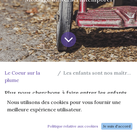
Le Coeur sur la
Les enfants sont nos maîtres.
plume
Plus nous cherchons à faire entrer les enfants
dans les moules névrotiques de nos
Nous utilisons des cookies pour vous fournir une
meilleure expérience utilisateur.
constructions identitaires, plus nous nous
éloignons à mon sens d'un nouveau paradigme
que nous aimerions voir éclore.
Politique relative aux cookies
Je suis d'accord