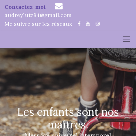
Contactez-moi
audreylutz84@gmail.com
Me suivre sur les réseaux
Les enfants sont nos
maîtres.
Message universel intemporel