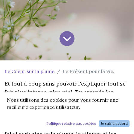
Le Coeur sur la plume
Le Présent pour la Vie.
Et tout à coup sans pouvoir l'expliquer tout se
fait plus intense, plus réel. Tu entends les
Nous utilisons des cookies pour vous fournir une
bruits de tes pas, la danse de tes habits sur ton
meilleure expérience utilisateur.
corps qui sourit.
Politique relative aux cookies
Je suis d'accord
Tout est plus dense, plus concret. Tu es à la
fois l'écrivaine et la plume, le silence et les