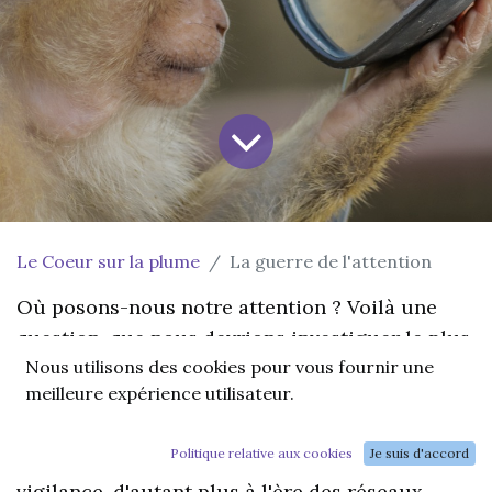
Le Coeur sur la plume
La guerre de l'attention
Où posons-nous notre attention ? Voilà une
question, que nous devrions investiguer le plus
Nous utilisons des cookies pour vous fournir une
souvent possible. Savons-nous réellement ce
meilleure expérience utilisateur.
que nous nourrissons, et de quoi nous nous
nourrissons ? Il me semble que c'est là un point
Politique relative aux cookies
Je suis d'accord
essentiel, et que cela nous invite à une certaine
vigilance, d'autant plus à l'ère des réseaux