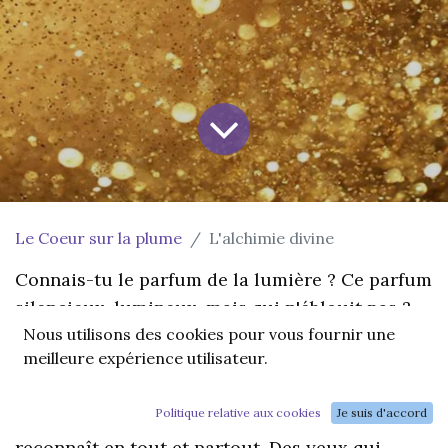
Le Coeur sur la plume
L'alchimie divine
Connais-tu le parfum de la lumière ? Ce parfum
silencieux, lumineux, mais qui n'éblouit pas ?
Nous utilisons des cookies pour vous fournir une
Ce parfum qui dévoile un chant harmonieux,
meilleure expérience utilisateur.
celui de ton âme.
Politique relative aux cookies
Je suis d'accord
C'est le chant amoureux d'une lumière qui se
reconnaît en tout et partout. Des yeux qui