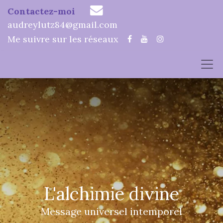
Contactez-moi
audreylutz84@gmail.com
Me suivre sur les réseaux
L'alchimie divine
Message universel intemporel