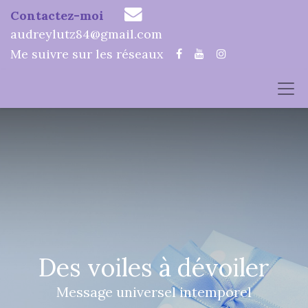
Contactez-moi
audreylutz84@gmail.com
Me suivre sur les réseaux
Des voiles à dévoiler
Message universel intemporel