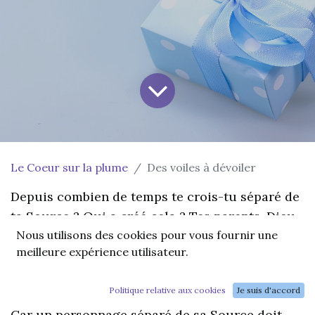
Le Coeur sur la plume
Des voiles à dévoiler
Depuis combien de temps te crois-tu séparé de
ta Source ? Qui a créé cela ? Tes parents, Dieu,
Nous utilisons des cookies pour vous fournir une
ton entourage proche ? Qui t'a fait croire que
meilleure expérience utilisateur.
tu étais un petit personnage séparé du reste de
l'univers ?
Politique relative aux cookies
Je suis d'accord
Car un personnage séparé de sa Source doit