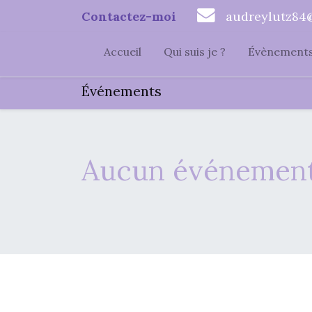
Contactez-moi
audreylutz84
Accueil
Qui suis je ?
Évènement
Événements
Aucun événement