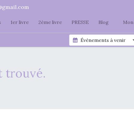
@gmail.com
s
1er livre
2ème livre
PRESSE
Blog
Mon 
Événements à venir
 trouvé.