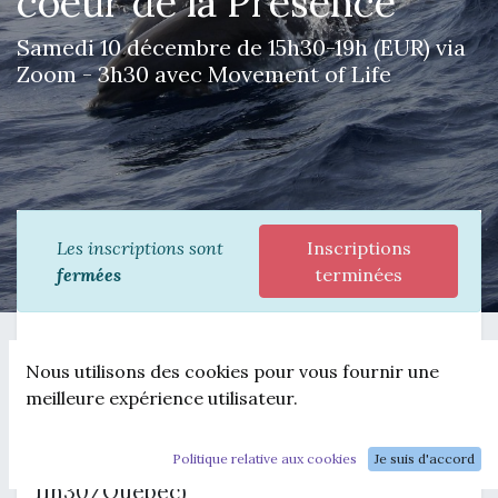
coeur de la Présence
Samedi 10 décembre de 15h30-19h (EUR) via
Zoom - 3h30 avec Movement of Life
Les inscriptions sont
Inscriptions
fermées
terminées
PLONGE AVEC MOI AU COEUR DE LA
Nous utilisons des cookies pour vous fournir une
PRESENCE
meilleure expérience utilisateur.
SAMEDI 10 DECEMBRE DE 15H30 à
19h/EUR (9h30 à 13h/Québec)
Politique relative aux cookies
Je suis d'accord
Pause de 17h à 17h30/EUR (11h
11h30/Québec)